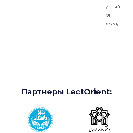
кандидат исторических наук, ведущий научный
сотрудник, заведующий Центром изучения
Центральной Азии, Кавказа и Урало-Поволжья,
Институт востоковедения РАН
Партнеры:
Партнеры LectOrient: