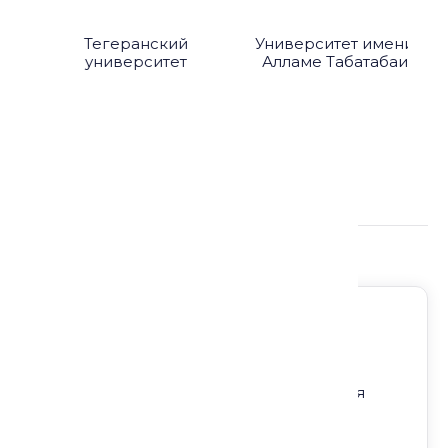
Тегеранский
Университет имени
университет
Алламе Табатабаи
Подробнее о лекции:
Регион: Россия
Направление: Мусульмане сегодня
Формат: Лекция