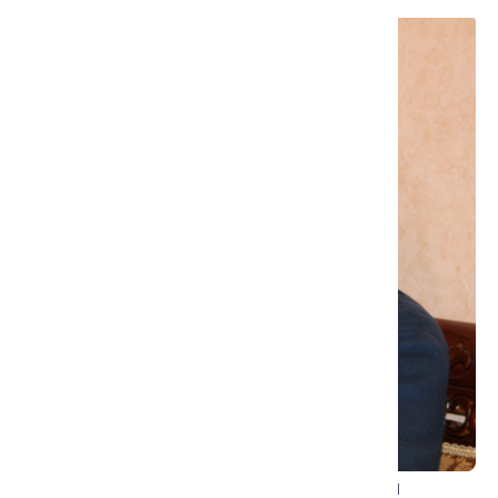
Однако, по итогам первого этапа десоветизации
бывших национальных окраин, историки и социальные
антропологи вплотную подошли к постановке
обозначенной выше проблемы — проблемы
религиозной повседневности, религиозной практики в
советской деревне. Автор лекции — участник ряда
научных проектов по исследованию исламских общин в
колхозах первой половины 1990-х – 2000-х годов на
Кавказе, в Средней Азии и Поволжье. В своем
выступлении он, как свидетель и историк, намерен
обсудить со слушателями ревизионистский поворот в
литературе о советском исламе двадцать лет спустя
исчезновения колхозной деревни в горном Дагестане.
Бобровников Владимир Олегович