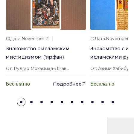
Дата:November 21
Дата:November 2
Знакомство с исламским
Знакомство с ир
мистицизмом (‘ирфан)
исламскими рук
От: Рудгар Мохаммад-Джав...
От: Азими Хабибулл
Подробнее
Бесплатно
Бесплатно