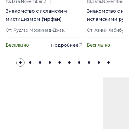
Дата:November 21
Дата:November 2
Знакомство с исламским
Знакомство с ир
мистицизмом (‘ирфан)
исламскими рук
От: Рудгар Мохаммад-Джав...
От: Азими Хабибулл
Подробнее
Бесплатно
Бесплатно