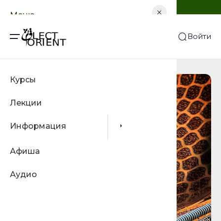
Добро пожаловать!
Меню
И
Войти
Главная
О нас
Курсы
Лектор
Лекции
Контак
Информация
Подпис
FAQ
Афиша
Аудио