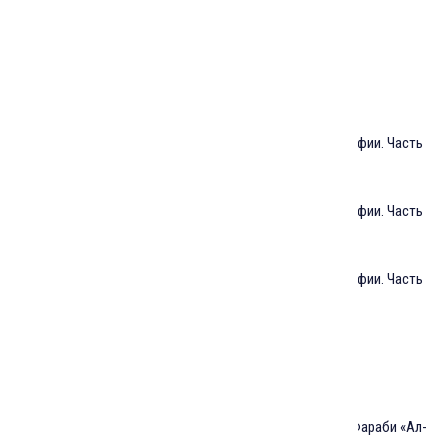
Практическая мудрость. Часть 1
Практическая мудрость. Часть 2
Практическая мудрость. Часть 3
Человек как хранитель мира в исламской философии. Часть
1
Человек как хранитель мира в исламской философии. Часть
2
Человек как хранитель мира в исламской философии. Часть
3
Теология и познание Бога у ал-Фараби. Часть 1
Теология и познание Бога у ал-Фараби. Часть 2
Метафора и язык понимания религии в книге ал-Фараби «Ал-