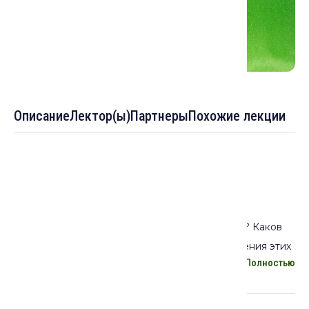
Описание
Лектор(ы)
Партнеры
Похожие лекции
Описание лекции:
«Дни арабов»: чему посвящены эти устные
исторические предания доисламской Аравии? Каков
социально-исторический контекст возникновения этих
Полностью
преданий? В какие жанры арабы в доисламскую эпоху
облекали свои предания? В чем состоят особенности
этих жанров? В лекции мы поговорим об устных