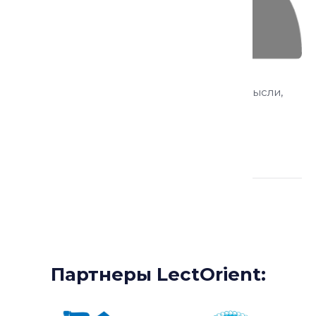
Хедаятния Фараджулла
доцент Института исламской культуры и мысли,
автор десяти книг и пятнадцати статей по
исламскому праву и правам женщин
Партнеры:
Партнеры LectOrient: