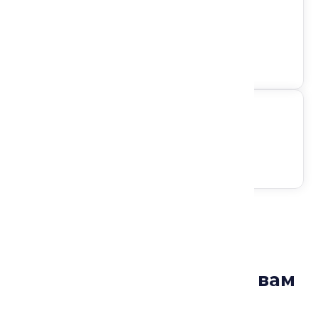
Направление: Закон и обычай
Формат: Лекция
Доступ на любом устройстве
Следите за анонсами
Лекции, которые могут вам
понравиться