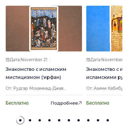
Дата:November 21
Дата:November 2
Знакомство с исламским
Знакомство с ир
мистицизмом (‘ирфан)
исламскими рук
От: Рудгар Мохаммад-Джав...
От: Азими Хабибулл
Подробнее
Бесплатно
Бесплатно