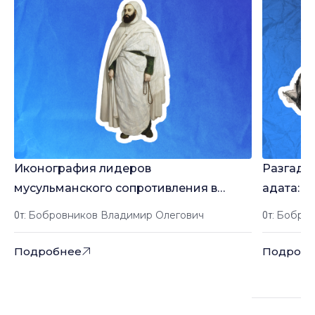
Иконография лидеров
Разгадыв
мусульманского сопротивления в
адата: 
(пост)колониальном воображении:
колониа
Бобровников Владимир Олегович
Бобров
От:
От:
Имам Шамиль и эмир Абд Эль-Кадир
Подробнее
Подробн