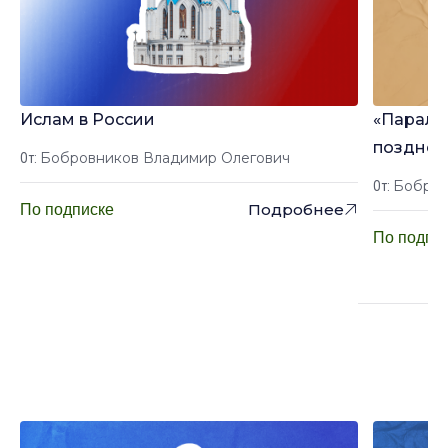
Ислам в России
«Паралл
позднего
Бобровников Владимир Олегович
От:
локальн
Бобров
От:
знание 
Подробнее
По подписке
исламов
По подпи
Лекции