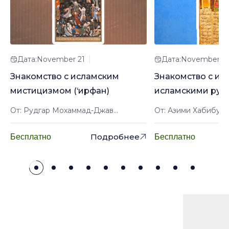
Дата:November 21
Дата:November 2
Знакомство с исламским
Знакомство с ир
мистицизмом (‘ирфан)
исламскими рук
От: Рудгар Мохаммад-Джав...
От: Азими Хабибулл
Подробнее
Бесплатно
Бесплатно