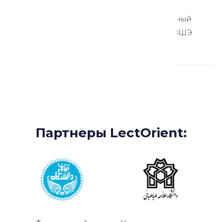
Моисеева Анна Владимировна
искусствовед, коллекционер, приглашенный
преподаватель Школы Востоковедения ВШЭ
Партнеры:
Партнеры LectOrient: