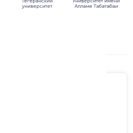
Тегеранский
Университет имени
университет
Алламе Табатабаи
Подробнее о лекции:
Регион: Арабский мир
Направление: Искусство и
архитектура
Формат: Лекция
Доступ на любом устройстве