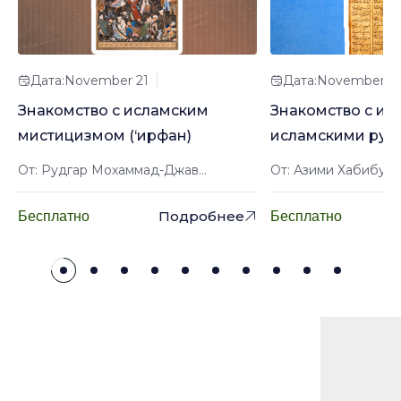
Дата:November 21
Дата:November 2
Знакомство с исламским
Знакомство с ир
мистицизмом (‘ирфан)
исламскими рук
От: Рудгар Мохаммад-Джав...
От: Азими Хабибулл
Подробнее
Бесплатно
Бесплатно