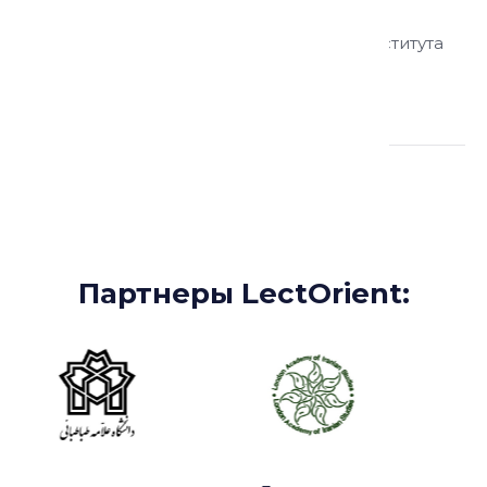
Тахнаева Патимат Ибрагимовна
историк, старший научный сотрудник Института
востоковедения РАН
Партнеры:
Партнеры LectOrient: