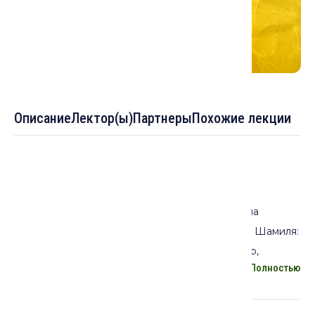
Описание
Лектор(ы)
Партнеры
Похожие лекции
Описание лекции:
В докладе речь пойдет о завершении войны на
Северо-Восточном Кавказе и пленении имама Шамиля:
что произошло в Гунибе 25 августа 1859 г. – мир,
Полностью
перемирие или добровольный плен? Или что-то еще?
О возросшей к настоящему времени актуальности
вопроса пленения имама Шамиля, как вследствие