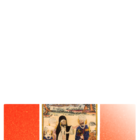
исламской
культуры и мысли
(Иран)