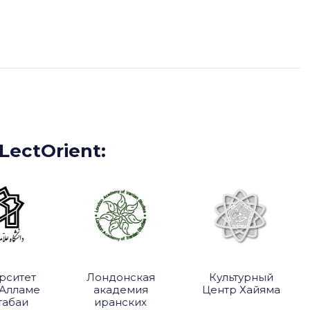
ятие «миллет»? Какие главные проблемы современности
ого региона? Как следовало достигать прогресса во благо
ывать с нормами религии? Ответы на эти вопросы позволят
скурс периодической прессы татар-мусульман Российской
ectOrient:
ситет
Лондонская
Культурный
Алламе
академия
Центр Хайяма
абаи
иранских