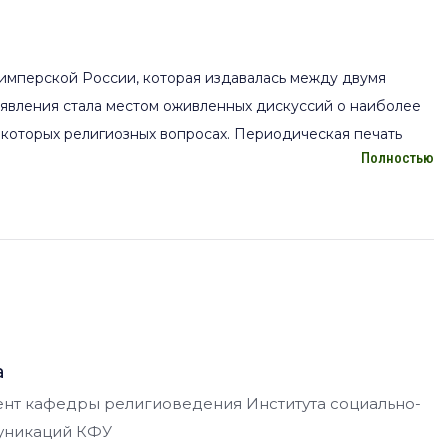
еимперской России, которая издавалась между двумя
 появления стала местом оживленных дискуссий о наиболее
екоторых религиозных вопросах. Периодическая печать
Полностью
очинений узкого круга ученых и богословов, расширению
искуссии.
а, поднимавшиеся на страницах татарской периодики, были
лета, который, по мнению участников дискуссий, должен
ерии, понимавшееся прежде всего как экономическое
а
ионального образования и укреплением положения
тент кафедры религиоведения Института социально-
ону прогресса непременно должно было учитывать
муникаций КФУ