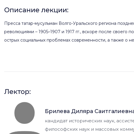
Описание лекции:
Пресса татар-мусульман Волго-Уральского региона поздн
революциями – 1905–1907 и 1917 гг., вскоре после своего
острых социальных проблемах современности, а также о н
способствовала выходу дискуссий со страниц отдельных с
масштаба обсуждений и вовлечению широкой публики в д
Вопросы как религиозного, так и нерелигиозного характер
пропитаны обеспокоенностью судьбой народа/нации – мил
был стремиться к прогрессу (таракки).
Лектор:
Благополучие мусульманского населения Российской имп
Брилева Диляра Саитгалиевн
благополучие, связывалось с развитием системы професс
кандидат исторических наук, ассис
женщины(-матери) в обществе. При этом движение в стор
философских наук и массовых ком
религиозные ограничения.