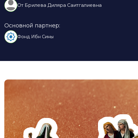
От
Брилева Диляра Саитгалиевна
Основной партнер:
Фонд Ибн Сины