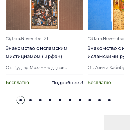
Дата:November 21
Дата:November 2
Знакомство с исламским
Знакомство с ир
мистицизмом (‘ирфан)
исламскими рук
От: Рудгар Мохаммад-Джав...
От: Азими Хабибулл
Подробнее
Бесплатно
Бесплатно