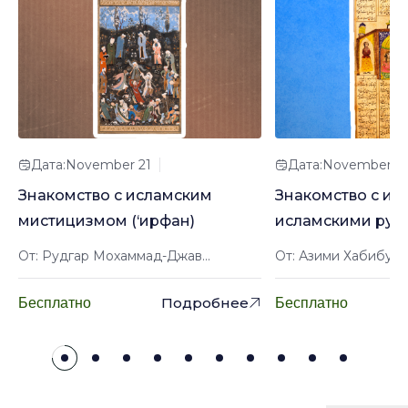
Дата:November 21
Дата:November 2
Знакомство с исламским
Знакомство с ир
мистицизмом (‘ирфан)
исламскими рук
От: Рудгар Мохаммад-Джав...
От: Азими Хабибулл
Подробнее
Бесплатно
Бесплатно