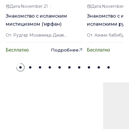
Дата:November 21
Дата:November 2
Знакомство с исламским
Знакомство с ир
мистицизмом (‘ирфан)
исламскими рук
От: Рудгар Мохаммад-Джав...
От: Азими Хабибулл
Подробнее
Бесплатно
Бесплатно