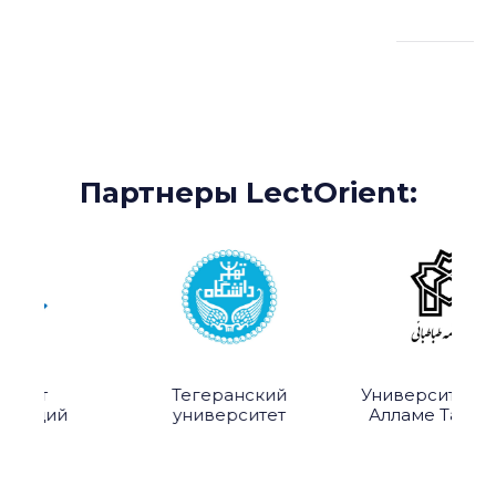
Партнеры:
Партнеры LectOrient:
итут
Тегеранский
Университет им
изаций
университет
Алламе Табата