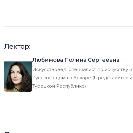
империи возводятся величественные мечети и медресе, а 
зодчества.
Лектор:
Любимова Полина Сергеевна
Искусствовед, специалист по искусству и
Русского дома в Анкаре (Представительс
Турецкой Республике)