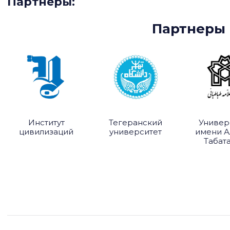
Партнеры:
Партнеры L
Институт
Тегеранский
Университ
цивилизаций
университет
имени Алла
Табатаба