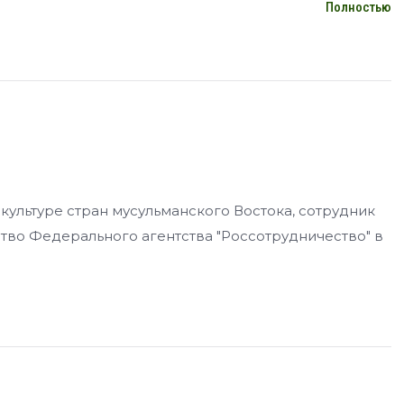
Полностью
их облик открывает новую страницу в истории иранского
 культуре стран мусульманского Востока, сотрудник
тво Федерального агентства "Россотрудничество" в