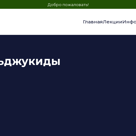
Добро пожаловать!
Главная
Лекции
Инфо
льджукиды