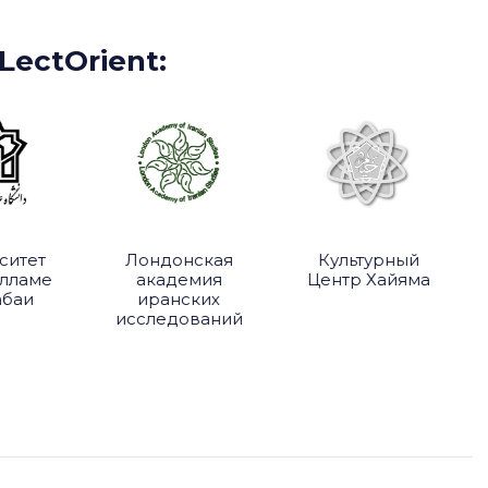
ectOrient:
ет
Лондонская
Культурный
ме
академия
Центр Хайяма
иссл
и
иранских
исследований
и
куль