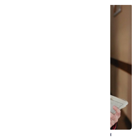
веков в Башкирии бурно развивается суфийская
литература – лирическая и дидактическая поэзия,
историографическая и агиографическая проза,
создаваемая наставниками разных ветвей тариката
Накшбандийа и их учениками преимущественно на
языке тюрки. Многие их произведений пользовались
неподдельной любовью читателей, десятки раз
переписывались и неоднократно переиздавались,
однако в советское время оказались фактически
забыты. В этой лекции мы поговорим о суфийской
литературе Башкирии, рассмотрев ее общие черты.
Поговорим об истории и дадим общий обзор
суфийской литературы региона.
Саитбатталов Искандер Расулевич