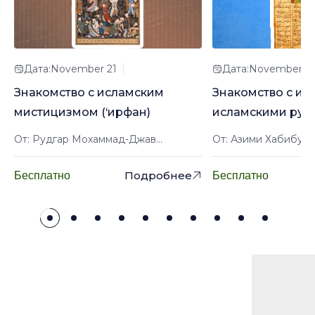
Дата:November 21
Дата:November 2
Знакомство с исламским
Знакомство с ир
мистицизмом (‘ирфан)
исламскими рук
От: Рудгар Мохаммад-Джав...
От: Азими Хабибулл
Подробнее
Бесплатно
Бесплатно