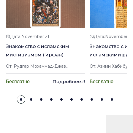
Дата:November 21
Дата:November 2
Знакомство с исламским
Знакомство с ир
мистицизмом (‘ирфан)
исламскими рук
От: Рудгар Мохаммад-Джав...
От: Азими Хабибулл
Подробнее
Бесплатно
Бесплатно