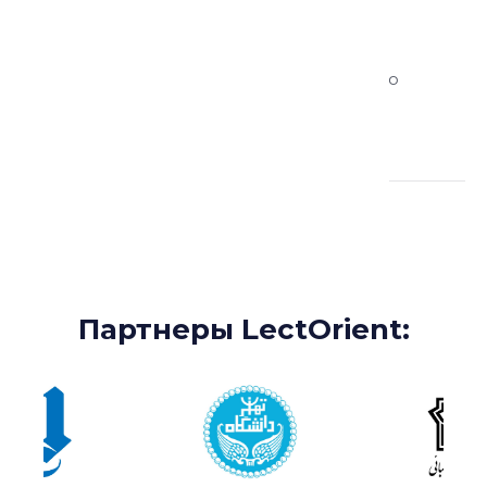
Научной лаборатории по анализу и
моделированию социальных процессов,
профессор исламоведения Мичиганского
университета
Партнеры:
Партнеры LectOrient: