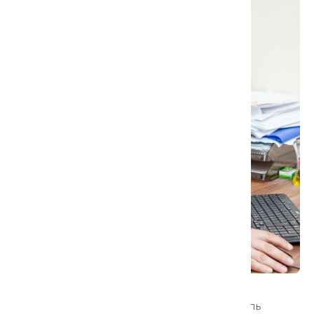
на мусульманские общины в пределах Российской
Империи в частности? Почему суфизм и суфиев так
ненавидят представители некоторых
фундаменталистских течений в современном исламе?
Какие стороны богатого суфийского наследия
вызывают интерес у западной и российской
интеллигенции и представителей творческих
профессий? Как суфии адаптируются к новым
способам и средствам коммуникации и каковы
перспективы суфизма в ближайшем будущем? Эти и
другие вопросы предлагаем совместно обсудить на
лекции.
Кныш Александр Дмитриевич
кандидат исторических наук, руководитель