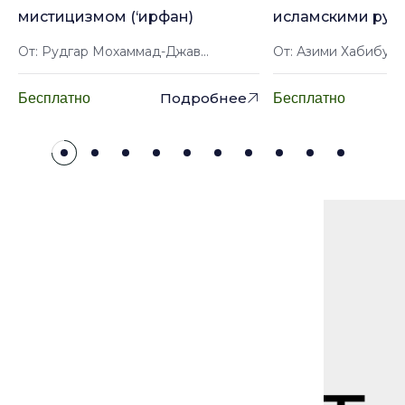
мистицизмом (‘ирфан)
исламскими рук
От: Рудгар Мохаммад-Джав...
От: Азими Хабибулл
Подробнее
Бесплатно
Бесплатно