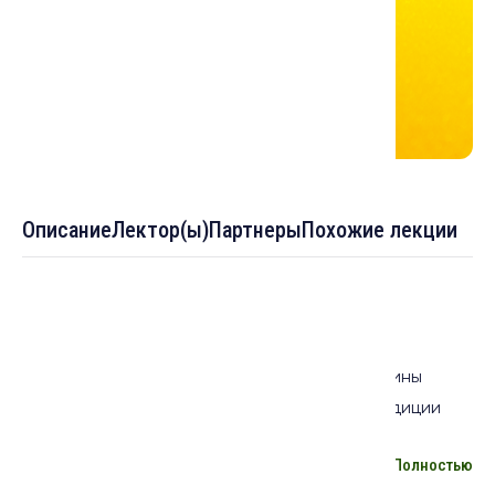
Описание
Лектор(ы)
Партнеры
Похожие лекции
Описание лекции:
2 апреля 2025 г. при поддержке Фонда Ибн Сины
состоялась онлайн-лекция "Ураза-байрам: традиции
праздника завершения духовного очищения и
Полностью
благодарности Богу". Ураза-байрам (Ид аль-Фитр, или