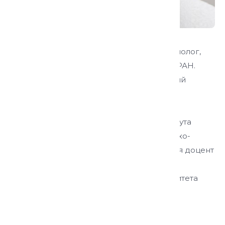
Чабиева Танзила Саварбековна
Кандидат исторических наук, историк, этнолог,
научный сотрудник Отдела Кавказа ИЭА РАН.
2008 — с отличием окончила исторический
факультет Ингушского государственного
университета. В течение 2008-2011 гг.
реализована учеба в аспирантуре Института
этнологии и антропологии им. Н.Н. Миклухо-
Маклая РАН. С 2023 г. по настоящее время доцент
кафедры социологии и журналистики
Российского государственного университета
Соцтех, МГЭУ, Синергия.