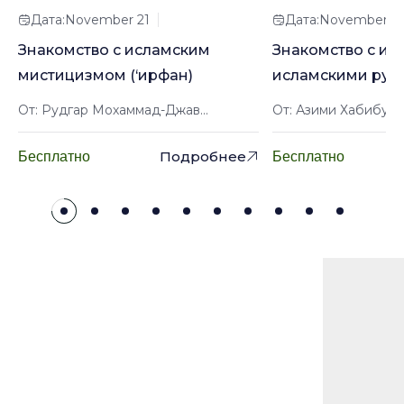
Дата:November 21
Дата:November 2
Знакомство с исламским
Знакомство с ир
мистицизмом (‘ирфан)
исламскими рук
От: Рудгар Мохаммад-Джав...
От: Азими Хабибулл
Подробнее
Бесплатно
Бесплатно