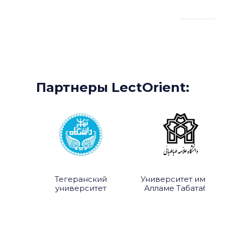
Партнеры:
Партнеры LectOrient:
Тегеранский
Университет имени
й
университет
Алламе Табатабаи