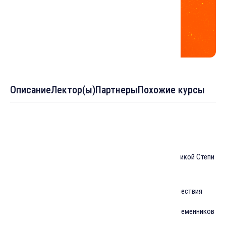
Описание
Лектор(ы)
Партнеры
Похожие курсы
Темы :
Мусульманская историография о кочевниках Великой Степи
до прихода монголов
Иран и Средняя Азия накануне монгольского нашествия
Иран под властью монголов: свидетельства современников