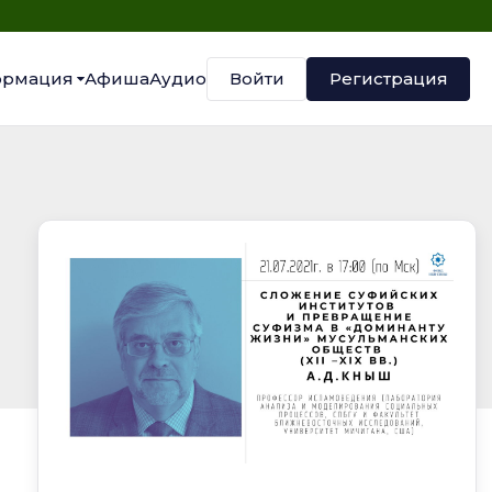
Войти
Регистрация
рмация
Афиша
Аудио