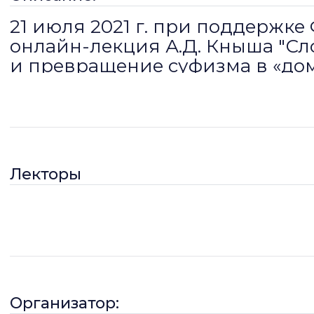
21 июля 2021 г. при поддержк
онлайн-лекция А.Д. Кныша "С
и превращение суфизма в «до
мусульманских обществ (XII –XI
17:00 (по Мск).
Наука
Во втором выступлении А.Д. Кныш расскажет о расцвете суфизма и его
будет уделено экономической, социальной, политической и культурно
Лекторы
периода. А.Д. Кныш также расскажет о суфийских общинах как о центр
обездоленных, а также роли суфийских учителей в посредничестве ме
экономические основы деятельности суфийских братств? Кто и почему
спорный вопрос о соотношении суфизма и так называемого «культа св
в XIX – XX вв. Лектор: А.Д. КНЫШ — профессор исламоведения (Лабора
факультет ближневосточных исследований, Университет Мичигана, США
Организатор: