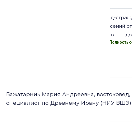
Описание:
Рей, он же мидийская Рага, – город-страж,
молчаливый свидетель множества потрясений от
похода Александра Македонского до
Полностью
монгольского нашествия. В рамках завершающей
лекции курса мы изучим памятные места города,
который пережил ключевые вехи иранской
истории, но так и не стал её главным героем.
Лекторы
Бажатарник Мария Андреевна, востоковед,
специалист по Древнему Ирану (НИУ ВШЭ)
Организатор: