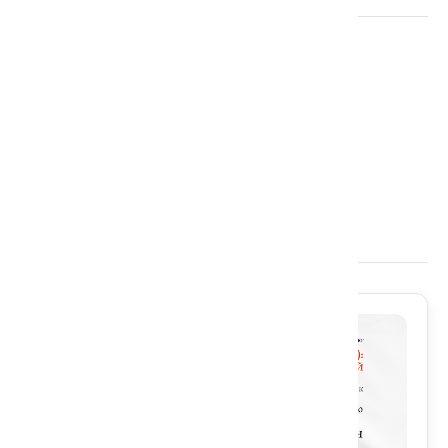
Фонд Ибн Сины