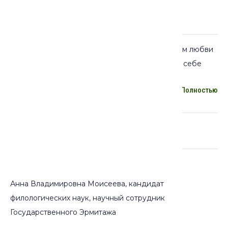
Описание:
Идея о воплощении любви к Богу посредством любви
к красивому человеческому существу сама по себе
весьма естественна для суфизма как учения,
Полностью
провозглашающего возможность непосредственного
познания верующим божественной сути.
Ничто не
опишет страстного стремления мистика к слиянию с
Абсолютом лучше и понятнее для простого человека,
Лекторы
чем параллель с обычной земной любовью. Ни одна
другая история из Корана не раскрывает эту тему
лучше, чем рассказ о пророке Йусуфе. Об этом мы
Анна Владимировна Моисеева, кандидат
поговорим в третьей лекции цикла «Коранические
филологических наук, научный сотрудник
образы в персидской поэзии».
Государственного Эрмитажа