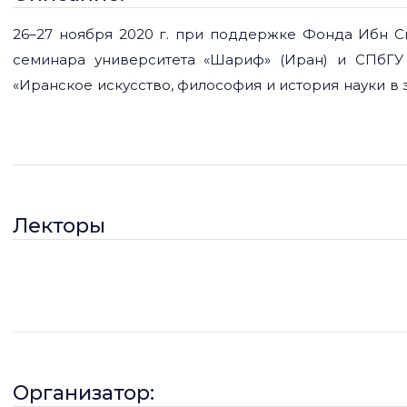
26–27 ноября 2020 г. при поддержке Фонда Ибн С
семинара университета «Шариф» (Иран) и СПбГУ
«Иранское искусство, философия и история науки в 
онлайн. Для участия требуется регистрация по ссыл
докладчики: Архитектура и искусство: Марьям Мо
Салман Сафави, Таййебе Мир Мохаммад Хосейни, 
Литература: Акрам Каримзаде Исфахани Боле
http://ia.sharif.ir/sut-spbu-seminar/ Организаторы:
Лекторы
Бехзад Ходаголизаде Контакты: b.khodagholizade@stud
Организатор: