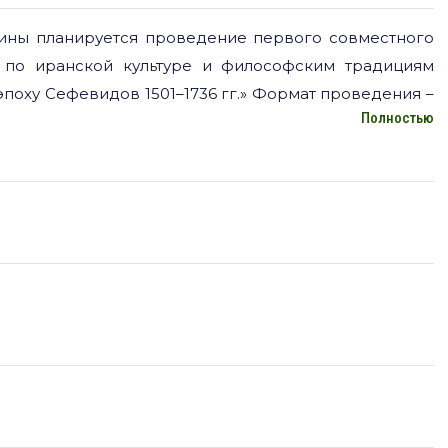
ины планируется проведение первого совместного
 по иранской культуре и философским традициям
эпоху Сефевидов 1501–1736 гг.» Формат проведения –
Полностью
ке: http://ia.sharif.ir/sut-spbu-seminar/ Основные
хаммадголипур, София Усеинова Философия: Сеййед
Яхья Саббагчи, Рузана Псху Суфизм: Марьям Хаги
е подробная информация доступна на сайте:
 Тигран Туманян, Эбрахим Азадеган, Марьям Фарахманд,
ent.sharif.edu