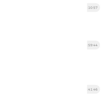
Маламатиййа
04
01:10:57
Алонцев Максим Альбертович
Цикл подкастов «Суфизм и
региональные мистические
течения в домонгольском
Хорасане» с Максимом Алонц...
Этнопсихология: между
05
00:59:44
религией и наукой
Павлова Ольга Сергеевна
У нас в гостях Ольга Павлова,
практикующий этнопсихолог,
заведующая кафедрой
этнопсихологии и психол...
Рукописное наследие
06
00:41:46
мусульман: Коран Бухарского
эмира