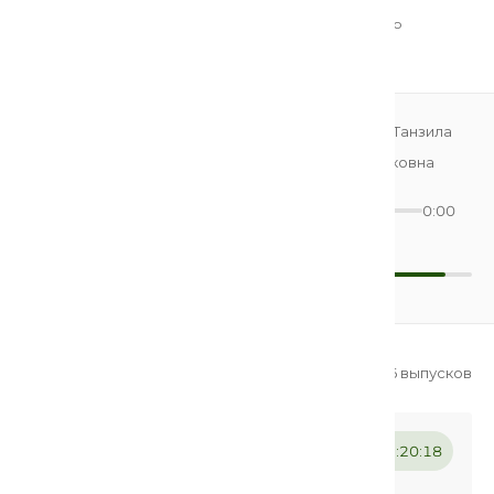
журналистики Российского государственного
университета Соцтех, МГЭУ, Синергия.
Суфизм и суфийские практики
Чабиева Танзила
на Северном Кавказе.
Саварбековна
0:00
0:00
▶
⏮
⏭
🔊
Все выпуски цикла
16 выпусков
Суфизм и суфийские практики
01
01:20:18
на Северном Кавказе.